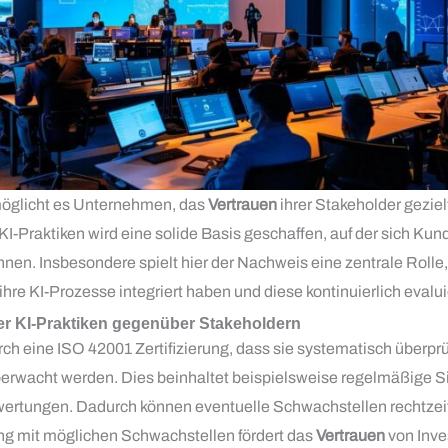
rmöglicht es Unternehmen, das
Vertrauen
ihrer Stakeholder geziel
-Praktiken wird eine solide Basis geschaffen, auf der sich Kun
nen. Insbesondere spielt hier der Nachweis eine zentrale Rol
ihre KI-Prozesse integriert haben und diese kontinuierlich evalui
r KI-Praktiken gegenüber Stakeholdern
h eine ISO 42001 Zertifizierung, dass sie systematisch überp
berwacht werden. Dies beinhaltet beispielsweise regelmäßige S
wertungen. Dadurch können eventuelle Schwachstellen rechtzei
ng mit möglichen Schwachstellen fördert das
Vertrauen
von Inve