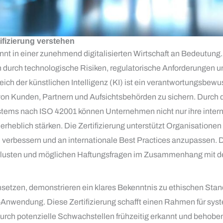
tifizierung verstehen
nt in einer zunehmend digitalisierten Wirtschaft an Bedeutun
urch technologische Risiken, regulatorische Anforderungen u
ich der künstlichen Intelligenz (KI) ist ein verantwortungsbe
von Kunden, Partnern und Aufsichtsbehörden zu sichern. Durch 
stems nach ISO 42001 können Unternehmen nicht nur ihre intern
erheblich stärken. Die Zertifizierung unterstützt Organisationen
u verbessern und an internationale Best Practices anzupassen. D
verlusten und möglichen Haftungsfragen im Zusammenhang mit 
etzen, demonstrieren ein klares Bekenntnis zu ethischen Stand
-Anwendung. Diese Zertifizierung schafft einen Rahmen für sy
rch potenzielle Schwachstellen frühzeitig erkannt und behobe