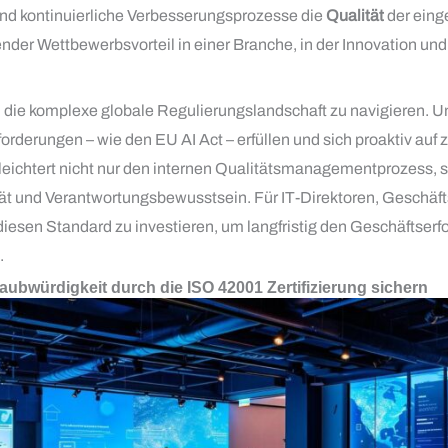
und kontinuierliche Verbesserungsprozesse die
Qualität
der eing
nder Wettbewerbsvorteil in einer Branche, in der Innovation un
, die komplexe globale Regulierungslandschaft zu navigieren.
orderungen – wie den EU AI Act – erfüllen und sich proaktiv auf 
erleichtert nicht nur den internen Qualitätsmanagementprozess, s
ät und Verantwortungsbewusstsein. Für IT-Direktoren, Geschäfts
n diesen Standard zu investieren, um langfristig den Geschäftserf
.
aubwürdigkeit durch die ISO 42001 Zertifizierung sichern