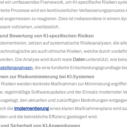
etet ein umfassendes Framework, um KI-spezifische Risiken syste
rierte Prozesse wird ein kontinuierlicher Verbesserungsprozess e
und angemessen zu reagieren. Dies ist insbesondere in einem d
sant vollziehen, unerlässlich.
 und Bewertung von KI-spezifischen Risiken
lementieren, setzen auf systematische Risikoanalysen, die al
technologische als auch ethische Risiken, welche durch vorde
erden. Die Analyse wird durch reale
Daten
unterstützt, wie bei
stellenanalysen
, die eine fundierte Entscheidungsgrundlage bi
en zur Risikominimierung bei KI-Systemen
en Risiken werden konkrete Maßnahmen zur Minimierung ergriffe
lle, regelmäßige Softwareupdates und der Einsatz modernster V
sgelegt, den aktuellen und zukünftigen Bedrohungen entgegen
urch die
Implementierung
eines klaren Maßnahmenplans wird auch
n und die betriebliche Effizienz gesteigert wird.
t und Sicherheit von KI-Anwendungen