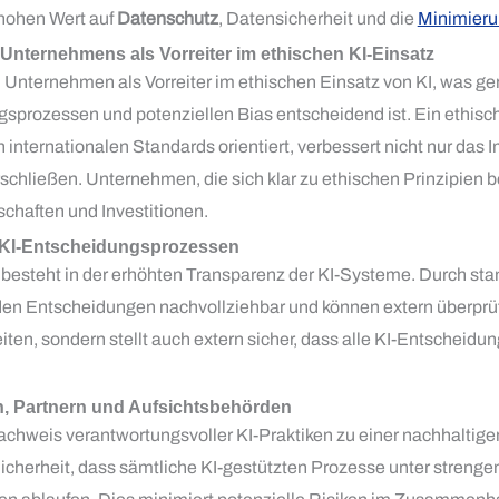
hohen Wert auf
Datenschutz
, Datensicherheit und die
Minimieru
Unternehmens als Vorreiter im ethischen KI-Einsatz
in Unternehmen als Vorreiter im ethischen Einsatz von KI, was ger
sprozessen und potenziellen Bias entscheidend ist. Ein ethisch
an internationalen Standards orientiert, verbessert nicht nur das
chließen. Unternehmen, die sich klar zu ethischen Prinzipien 
rschaften und Investitionen.
 KI-Entscheidungsprozessen
l besteht in der erhöhten Transparenz der KI-Systeme. Durch st
en Entscheidungen nachvollziehbar und können extern überprüft 
en, sondern stellt auch extern sicher, dass alle KI-Entscheidu
, Partnern und Aufsichtsbehörden
e Nachweis verantwortungsvoller KI-Praktiken zu einer nachhalti
icherheit, dass sämtliche KI-gestützten Prozesse unter strenge