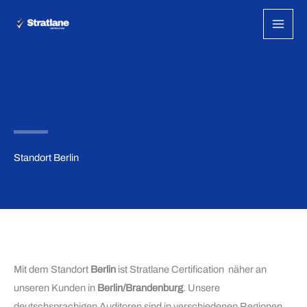
Zum
Inhalt
springen
Standort Berlin
Mit dem Standort
Berlin
ist Stratlane Certification näher an
unseren Kunden in
Berlin/Brandenburg
. Unsere
deutschsprachigen Auditoren sind in verschiedenen Regionen