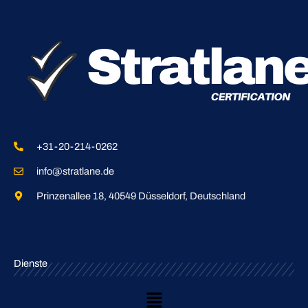
e
n
+31-20-214-0262
info@stratlane.de
Prinzenallee 18, 40549 Düsseldorf, Deutschland
Dienste
Main