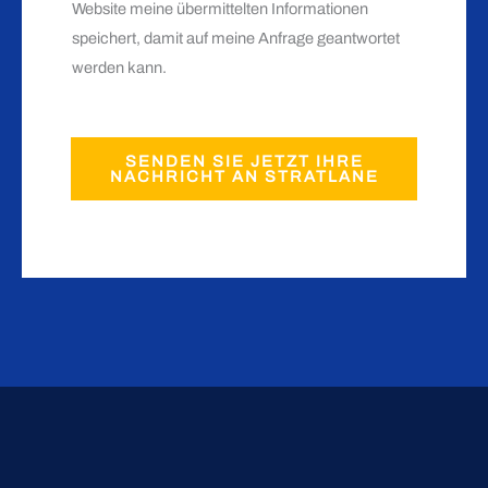
Website meine übermittelten Informationen
t
speichert, damit auf meine Anfrage geantwortet
a
werden kann.
k
t
i
SENDEN SIE JETZT IHRE
e
NACHRICHT AN STRATLANE
r
e
n