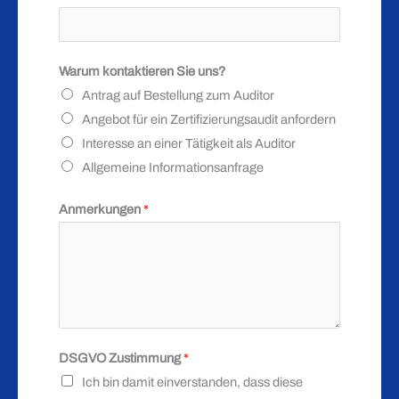
r
k
u
Warum kontaktieren Sie uns?
n
Antrag auf Bestellung zum Auditor
g
Angebot für ein Zertifizierungsaudit anfordern
e
Interesse an einer Tätigkeit als Auditor
n
Allgemeine Informationsanfrage
T
e
Anmerkungen
*
l
e
f
o
n
k
DSGVO Zustimmung
*
o
Ich bin damit einverstanden, dass diese
n