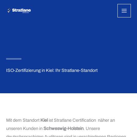
Zum
Inhalt
springen
ISO-Zertifizierung in Kiel: Ihr Stratlane-Standort
Mit dem Standort
Kiel
ist Stratlane Certification näher an
unseren Kunden in
Schweswig-Holstein
. Unsere
deutschsprachigen Auditoren sind in verschiedenen Regionen