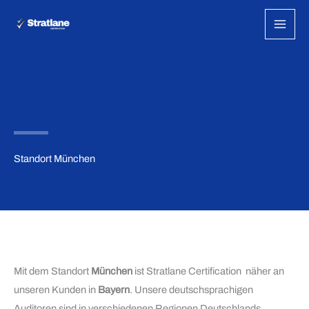
Zum
Inhalt
springen
Standort München
Mit dem Standort
München
ist Stratlane Certification näher an
unseren Kunden in
Bayern
. Unsere deutschsprachigen
Auditoren sind in verschiedenen Regionen Deutschlands,