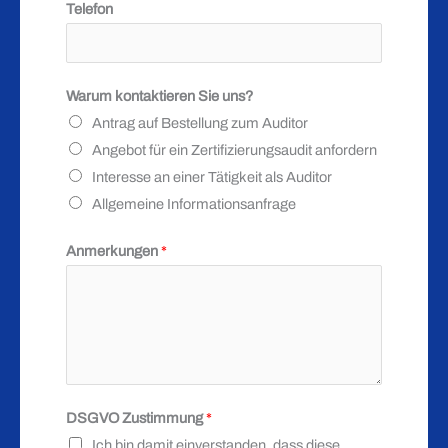
Telefon
Warum kontaktieren Sie uns?
Antrag auf Bestellung zum Auditor
Angebot für ein Zertifizierungsaudit anfordern
Interesse an einer Tätigkeit als Auditor
Allgemeine Informationsanfrage
Anmerkungen
*
S
DSGVO Zustimmung
*
i
Ich bin damit einverstanden, dass diese