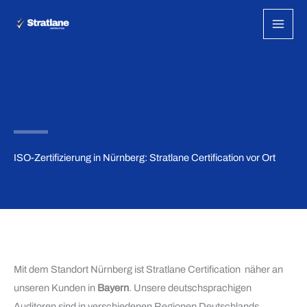
Zum
Inhalt
springen
ISO-Zertifizierung in Nürnberg: Stratlane Certification vor Ort
Mit dem Standort Nürnberg ist Stratlane Certification näher an
unseren Kunden in
Bayern
. Unsere deutschsprachigen
Auditoren sind in verschiedenen Regionen Deutschlands,