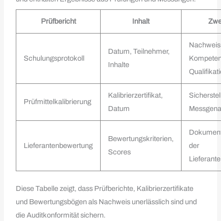
Prüfbericht
Inhalt
Zw
Nachweis
Datum, Teilnehmer,
Schulungsprotokoll
Kompeten
Inhalte
Qualifikat
Kalibrierzertifikat,
Sicherstel
Prüfmittelkalibrierung
Datum
Messgenau
Dokument
Bewertungskriterien,
Lieferantenbewertung
der
Scores
Lieferante
Diese Tabelle zeigt, dass Prüfberichte, Kalibrierzertifikate
und Bewertungsbögen als Nachweis unerlässlich sind und
die Auditkonformität sichern.