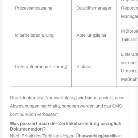
Prozessanpassung
Qualitätsmanager
Reportin
Manage
Prüfprot
Mitarbeiterschulung
Abteilungsleiter
Teilnah
Liefera
vor und 
Lieferantenrequalifizierung
Einkauf
Umsetzu
Maßna
Durch lückenlose Nachverfolgung wird sichergestellt, dass
Abweichungen nachhaltig behoben werden und das QMS
kontinuierlich verbessert.
Was passiert nach der Zertifikatserteilung bezüglich
Dokumentation?
Nach Erhalt des Zertifikats folgen
Überwachungsaudits
in