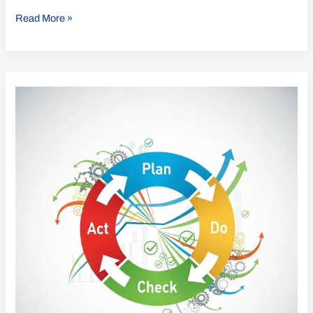
Read More »
PDCA-
Zyklus
im
Qualitätsmanagement:
Leitfaden
&
ISO
9001