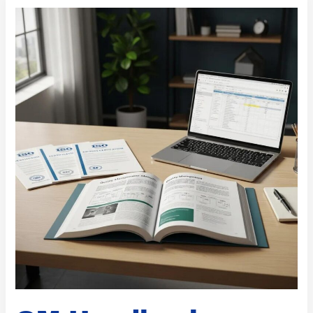
QM
Handbuch
erstellen
–
ISO
9001
Qualitätsmanagementhandbuch