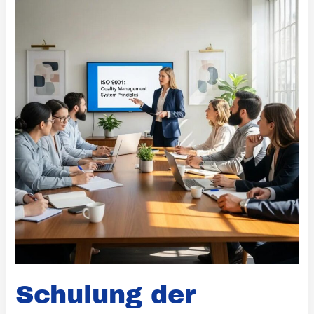
Mitarbeiter
zum
Qualitätsmanagement
Schulung der