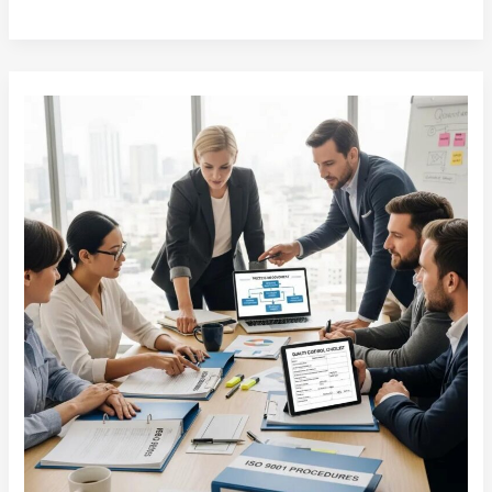
ISO
9001
Verfahrensanweisungen:
Leitfaden
&
Vorlagen